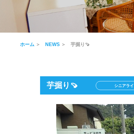
ホーム
＞
NEWS
＞ 芋掘り🍠
芋掘り🍠
シニアライ