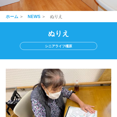
ホーム
＞
NEWS
＞ ぬりえ
ぬりえ
シニアライフ橿原