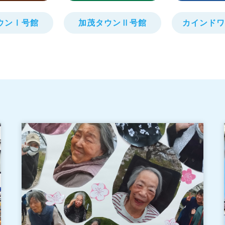
ウンⅠ号館
加茂タウンⅡ号館
カインドワ