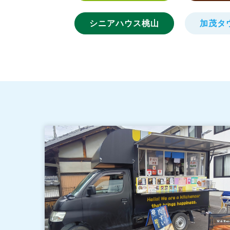
シニアハウス桃山
加茂タ